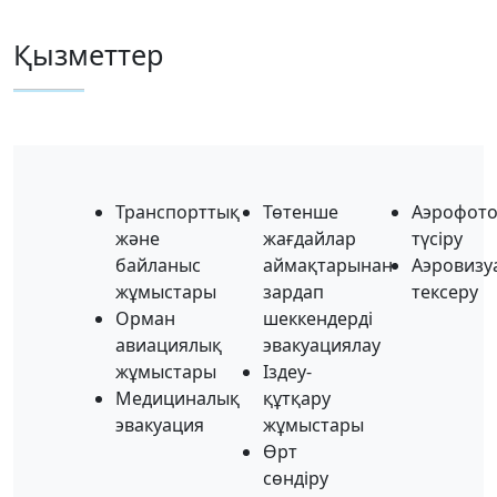
Қызметтер
Транспорттық
Төтенше
Аэрофото
және
жағдайлар
түсіру
байланыс
аймақтарынан
Аэровизу
жұмыстары
зардап
тексеру
Орман
шеккендерді
авиациялық
эвакуациялау
жұмыстары
Іздеу-
Медициналық
құтқару
эвакуация
жұмыстары
Өрт
сөндіру