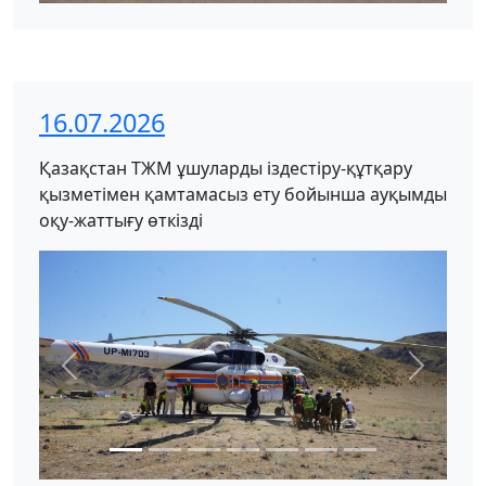
16.07.2026
Қазақстан ТЖМ ұшуларды іздестіру-құтқару
қызметімен қамтамасыз ету бойынша ауқымды
оқу-жаттығу өткізді
Previous
Next